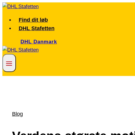
Fortsæt
til
Find dit løb
indhold
DHL Stafetten
DHL Danmark
Blog