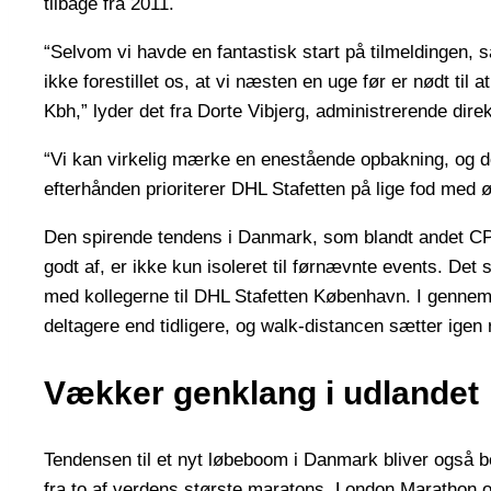
tilbage fra 2011.
“Selvom vi havde en fantastisk start på tilmeldingen, så
ikke forestillet os, at vi næsten en uge før er nødt til 
Kbh,” lyder det fra Dorte Vibjerg, administrerende direk
“Vi kan virkelig mærke en enestående opbakning, og d
efterhånden prioriterer DHL Stafetten på lige fod med 
Den spirende tendens i Danmark, som blandt andet C
godt af, er ikke kun isoleret til førnævnte events. Det 
med kollegerne til DHL Stafetten København. I gennems
deltagere end tidligere, og walk-distancen sætter igen
Vækker genklang i udlandet
Tendensen til et nyt løbeboom i Danmark bliver også 
fra to af verdens største maratons, London Marathon 