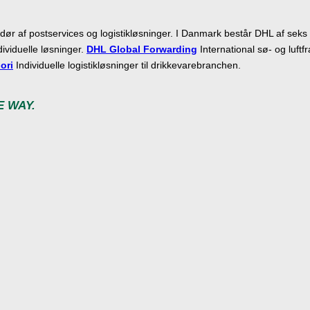
r af postservices og logistikløsninger. I Danmark består DHL af seks 
ividuelle løsninger.
DHL Global Forwarding
International sø- og luftf
ori
Individuelle logistikløsninger til drikkevarebranchen.
E WAY.