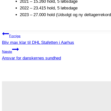
2021 – 15.260 hold, 5 løbsdage
2022 – 23.415 hold, 5 løbsdage
2023 – 27.000 hold (Udsolgt og ny deltagerrekor
Indlægsnavigation
Forrige
Bliv max klar til DHL Stafetten i Aarhus
Næste
Ansvar for danskernes sundhed