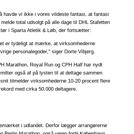
 havde vi ikke i vores vildeste fantasi, at fantasi
at melde total udsolgt på alle dage til DHL Stafetten
tør i Sparta Atletik & Løb, der fortsætter:
et er tydeligt at mærke, at virksomhederne
øvrige personalegoder,” siger Dorte Vibjerg.
PH Marathon, Royal Run og CPH Half har nydt
smitter også af på lysten til at deltage sammen
nit tilmelder virksomhederne 10-20 procent flere
 rekord med cirka 50.000 deltagere.
bemærket i udlandet. Derfor lægger arrangørerne
og Berlin Marathon, også vejen forbi København