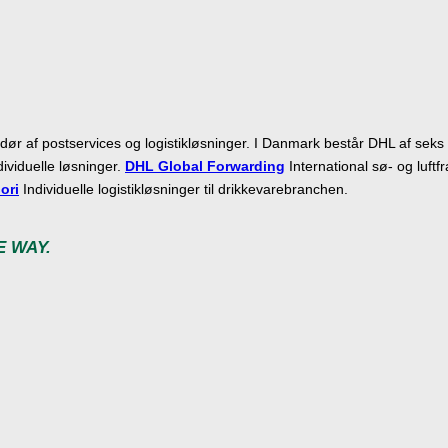
r af postservices og logistikløsninger. I Danmark består DHL af seks 
ividuelle løsninger.
DHL Global Forwarding
International sø- og luftf
ori
Individuelle logistikløsninger til drikkevarebranchen.
E WAY.