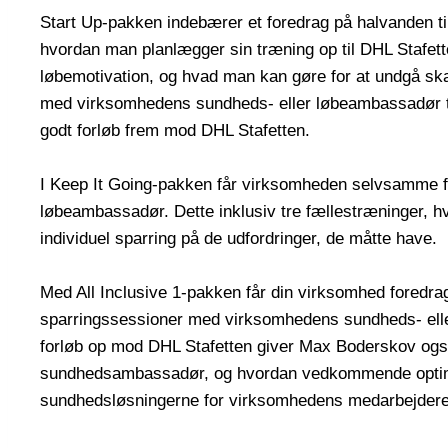
Start Up-pakken indebærer et foredrag på halvanden til
hvordan man planlægger sin træning op til DHL Stafet
løbemotivation, og hvad man kan gøre for at undgå sk
med virksomhedens sundheds- eller løbeambassadør t
godt forløb frem mod DHL Stafetten.
I Keep It Going-pakken får virksomheden selvsamme fo
løbeambassadør. Dette inklusiv tre fællestræninger, hv
individuel sparring på de udfordringer, de måtte have.
Med All Inclusive 1-pakken får din virksomhed foredra
sparringssessioner med virksomhedens sundheds- elle
forløb op mod DHL Stafetten giver Max Boderskov ogs
sundhedsambassadør, og hvordan vedkommende optimalt 
sundhedsløsningerne for virksomhedens medarbejder