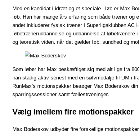
Med en kandidat i idræt og et speciale i løb er Max Bo
løb. Han har mange års erfaring som både træner og elit
andet inkluderer fysisk træner i Superligaklubben AC
løbetræneruddannelse og uddannelse af løbetrænere i 
og teoretisk viden, når det gælder løb, sundhed og mot
Som løber har Max beskæftiget sig med alt lige fra 800m
han stadig aktiv senest med en sølvmedalje til DM i tr
RunMax’s motionspakker besøger Max Boderskov din a
sparringssessioner samt fællestræninger.
Vælg imellem fire motionspakker
Max Boderskov udbyder fire forskellige motionspakke