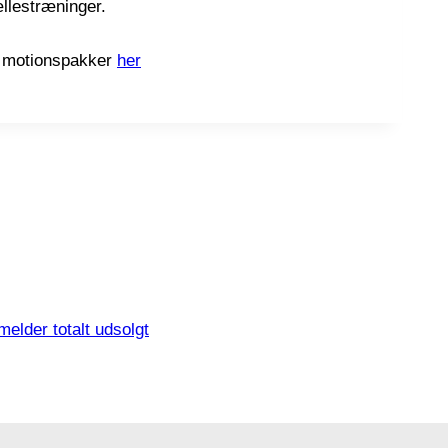
ællestræninger.
s motionspakker
her
elder totalt udsolgt