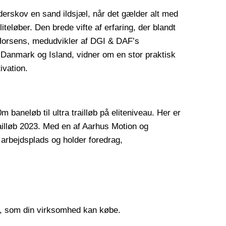
derskov en sand ildsjæl, når det gælder alt med
eløber. Den brede vifte af erfaring, der blandt
 Horsens, medudvikler af DGI & DAF’s
Danmark og Island, vidner om en stor praktisk
ivation.
 baneløb til ultra trailløb på eliteniveau. Her er
ailløb 2023. Med en af Aarhus Motion og
rbejdsplads og holder foredrag,
r, som din virksomhed kan købe.