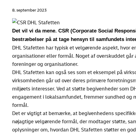
8. september 2023
Det vil vi da mene. CSR (Corporate Social Responsib
bestræbelser på at tage hensyn til samfundets int
DHL Stafetten har typisk et velgørende aspekt, hvor en
organisationer eller formål. Noget af overskuddet går alt
foreninger og organisationer.
DHL Stafetten kan også ses som et eksempel på virk
virksomheden går ud over deres primære forretningsm
miljøets interesser. Ved at støtte begivenheder som D
engagement i lokalsamfundet, fremmer sundhed og mo
formål.
Det er vigtigt at bemærke, at begivenhedens specifikke 
nøjagtige velgørende formål, der modtager støtte, sam
oplysninger om, hvordan DHL Stafetten støtter en god s