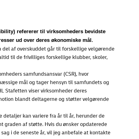
ility) refererer til virksomheders bevidste
eresser ud over deres økonomiske mål.
 del af overskuddet går til forskellige velgørende
id til de frivilliges forskellige klubber, skoler,
somheders samfundsansvar (CSR), hvor
æssige mål og tager hensyn til samfundets og
HL Stafetten viser virksomheder deres
tion blandt deltagerne og støtter velgørende
detaljer kan variere fra år til år, herunder de
t graden af støtte. Hvis du ønsker opdaterede
ag i de seneste år, vil jeg anbefale at kontakte