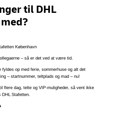
inger til DHL
å med?
ollegaerne – så er det ved at være tid.
e fyldes op med ferie, sommerhuse og alt det
e ting – startnummer, teltplads og mad – nu!
il flere dag, telte og VIP-muligheder, så vent ikke
ts DHL Stafetten.
6