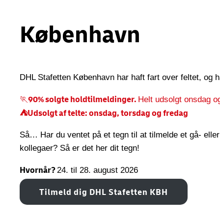
København
DHL Stafetten København har haft fart over feltet, og h
90% solgte holdtilmeldinger.
🏃
Helt udsolgt onsdag o
⛺Udsolgt af telte: onsdag, torsdag og fredag
Så… Har du ventet på et tegn til at tilmelde et gå- e
kollegaer? Så er det her dit tegn!
Hvornår?
24. til 28. august 2026
Tilmeld dig DHL Stafetten KBH