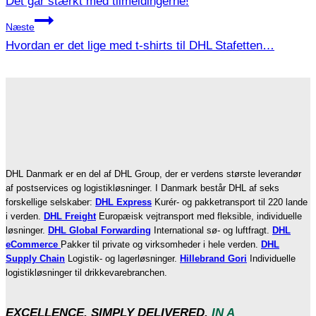
Det går stærkt med tilmeldingerne!
Næste
Hvordan er det lige med t-shirts til DHL Stafetten…
DHL Danmark er en del af DHL Group, der er verdens største leverandør
af postservices og logistikløsninger. I Danmark består DHL af seks
forskellige selskaber:
DHL Express
Kurér- og pakketransport til 220 lande
i verden.
DHL Freight
Europæisk vejtransport med fleksible, individuelle
løsninger.
DHL Global Forwarding
International sø- og luftfragt.
DHL
eCommerce
Pakker til private og virksomheder i hele verden.
DHL
Supply Chain
Logistik- og lagerløsninger.
Hillebrand Gori
Individuelle
logistikløsninger til drikkevarebranchen.
EXCELLENCE. SIMPLY DELIVERED.
IN A