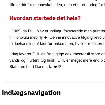
lille skridt for menneskeheden, men et stort spring for l
Hvordan startede det hele?
I 1969, da DHL blev grundlagt, fokuserede man primær
til Honolulu med fly ✈️. Denne innovative tilgang revol
toldbehandling af last før ankomsten, hvilket reducered
I dag leverer DHL alt fra vigtige dokumenter til store con
vands og i luften! Og husk, DHL er meget mere end blot
Stafetten her i Danmark. ❤️💛
Indlægsnavigation