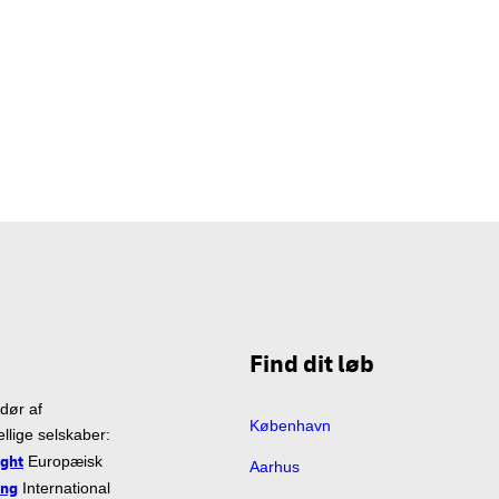
Find dit løb
dør af
København
llige selskaber:
ight
Europæisk
Aarhus
ing
International